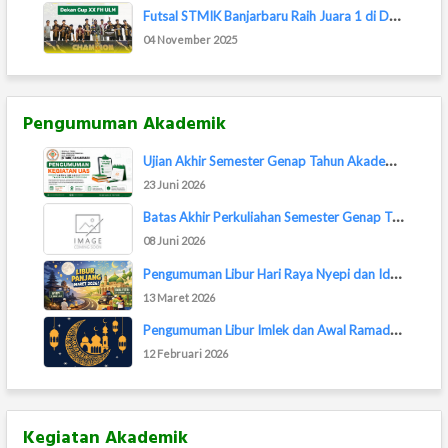
F
utsal STMIK Banjarbaru Raih Juara 1 di Dekan...
04 November 2025
Pengumuman Akademik
U
jian Akhir Semester Genap Tahun Akademik 202...
23 Juni 2026
B
atas Akhir Perkuliahan Semester Genap TA 202...
08 Juni 2026
P
engumuman Libur Hari Raya Nyepi dan Idul Fit...
13 Maret 2026
P
engumuman Libur Imlek dan Awal Ramadan 2026
12 Februari 2026
Kegiatan Akademik