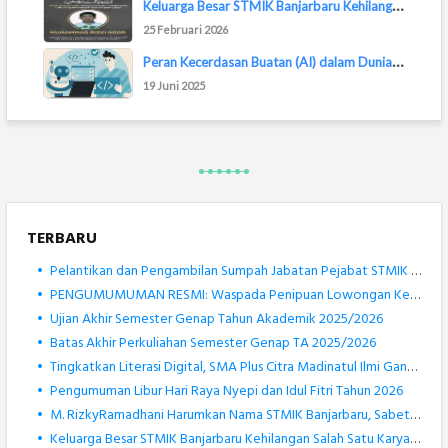
K
eluarga Besar STMIK Banjarbaru Kehilangan Sa...
25 Februari 2026
P
eran Kecerdasan Buatan (AI) dalam Dunia Pemr...
19 Juni 2025
TERBARU
•
Pelantikan dan Pengambilan Sumpah Jabatan Pejabat STMIK Banjarbaru Berlangsung Khidmat
•
PENGUMUMUMAN RESMI: Waspada Penipuan Lowongan Kerja Atas Nama STMIK Banjarbaru
•
Ujian Akhir Semester Genap Tahun Akademik 2025/2026
•
Batas Akhir Perkuliahan Semester Genap TA 2025/2026
•
Tingkatkan Literasi Digital, SMA Plus Citra Madinatul Ilmi Gandeng STMIK Banjarbaru dalam Pengenalan Robotik
•
Pengumuman Libur Hari Raya Nyepi dan Idul Fitri Tahun 2026
•
M. RizkyRamadhani Harumkan Nama STMIK Banjarbaru, Sabet Medali Perak KOSANAS 2026 Bidang Matematika
•
Keluarga Besar STMIK Banjarbaru Kehilangan Salah Satu Karyawan Terbaiknya, Muhammad Rizki Noor