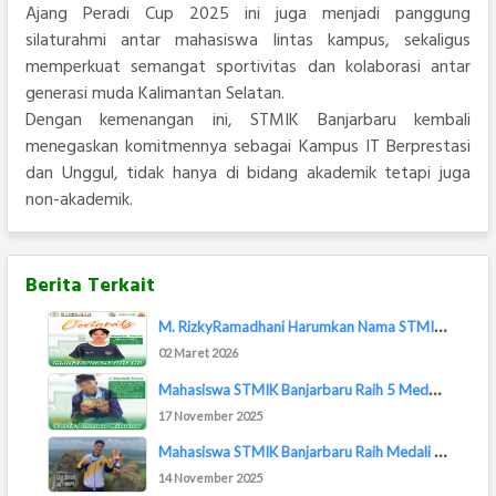
Ajang Peradi Cup 2025 ini juga menjadi panggung
silaturahmi antar mahasiswa lintas kampus, sekaligus
memperkuat semangat sportivitas dan kolaborasi antar
generasi muda Kalimantan Selatan.
Dengan kemenangan ini, STMIK Banjarbaru kembali
menegaskan komitmennya sebagai Kampus IT Berprestasi
dan Unggul, tidak hanya di bidang akademik tetapi juga
non-akademik.
Berita Terkait
M
. RizkyRamadhani Harumkan Nama STMIK Banjarb...
02 Maret 2026
M
ahasiswa STMIK Banjarbaru Raih 5 Medali Emas...
17 November 2025
M
ahasiswa STMIK Banjarbaru Raih Medali Perak ...
14 November 2025