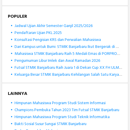
POPULER
•
Jadwal Ujian Akhir Semester Ganjil 2025/2026
•
Pendaftaran Ujian PKL 2025
•
Konsultasi Pengisian KRS dan Perwalian Mahasiswa
•
Dari Kampus untuk Bumi: STMIK Banjarbaru Ikut Bergerak di World Cleanup Day 2025
•
Mahasiswa STMIK Banjarbaru Raih 5 Medali Emas di PORPROV Kalsel XII 2025
•
Pengumuman Libur Imlek dan Awal Ramadan 2026
•
Futsal STMIK Banjarbaru Raih Juara 1 di Dekan Cup XX FH ULM 2025
•
Keluarga Besar STMIK Banjarbaru Kehilangan Salah Satu Karyawan Terbaiknya, Muhammad Rizki Noor
LAINNYA
•
Himpunan Mahasiswa Program Studi Sistem Informasi
•
Champions Pembuka Tahun 2023 Tim Futsal STMIK Banjarbaru
•
Himpunan Mahasiswa Program Studi Teknik Informatika
•
Bakti Sosial Susur Sungai STMIK Banjarbaru