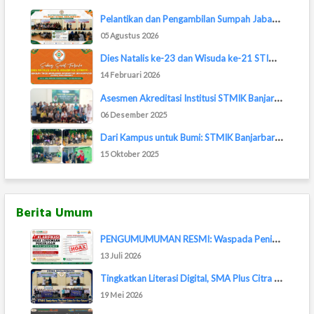
P
elantikan dan Pengambilan Sumpah Jabatan Pej...
05 Agustus 2026
D
ies Natalis ke-23 dan Wisuda ke-21 STIMIK Ba...
14 Februari 2026
A
sesmen Akreditasi Institusi STMIK Banjarbaru...
06 Desember 2025
D
ari Kampus untuk Bumi: STMIK Banjarbaru Ikut...
15 Oktober 2025
Berita Umum
P
ENGUMUMUMAN RESMI: Waspada Penipuan Lowongan...
13 Juli 2026
T
ingkatkan Literasi Digital, SMA Plus Citra M...
19 Mei 2026