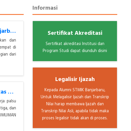
Informasi
Pelantikan dan Pengambilan Sumpah Jabatan Pejabat STMIK Banjarbaru Ber
Sertifikat Akreditasi
ikan dan
Sertifikat akreditasi Institusi dan
empat di
Program Studi dapat diunduh disini
gian dari
Legalisir Ijazah
Kepada Alumni STMIK Banjarbaru,
PENGUMUMUMAN RESMI: Waspada Penipuan Lowongan Kerja Atas Nama STMIK Ba
Untuk Melagalisir Ijazah dan Transkrip
rja palsu
Nilai harap membawa Ijazah dan
tiga, dan
Transkrip Nilai Asli, apabila tidak maka
UMUMUMAN
proses legalisir tidak akan di proses.