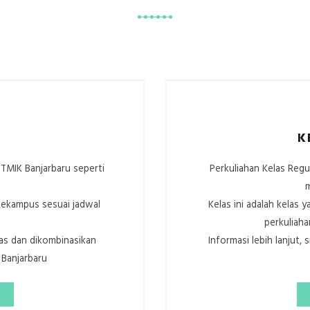
K
STMIK Banjarbaru seperti
Perkuliahan Kelas Regu
m
kekampus sesuai jadwal
Kelas ini adalah kelas
perkuliaha
las dan dikombinasikan
Informasi lebih lanjut
Banjarbaru