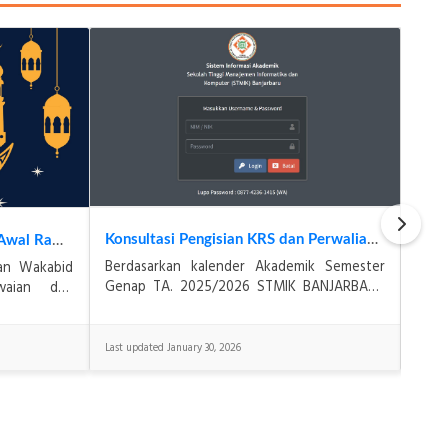
Konsultasi Pengisian KRS dan Perwalian Mahasiswa
Pengumuman Libur Imlek dan Awal Ramadan 2026
Berdasarkan kalender Akademik Semester
uan Wakabid
Meka
Genap TA. 2025/2026 STMIK BANJARBARU
waian dan
2026
bahwa masa konsultasi pengisian KRS dan
 084/STMIK-
me
Perwalian Mahasiswa untuk&
n cuti ber
BAN
Banj
Last updated January 30, 2026
Last u