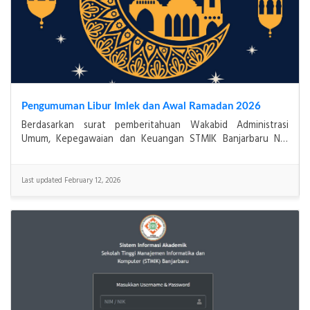
Pendaftaran Ujian PKL 2025
i
PENGUMUMANDiberitahukan kepada mahasiswa(i) yang telah
.
mengambil PKL, pengumpulan berkas ujian PKL dimulai
tanggal 02 s.d. 09 Januari 2026 (Diverifikasi ja
Last updated December 16, 2025