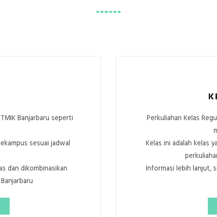
K
STMIK Banjarbaru seperti
Perkuliahan Kelas Regu
m
kekampus sesuai jadwal
Kelas ini adalah kelas
perkuliaha
las dan dikombinasikan
Informasi lebih lanjut
Banjarbaru