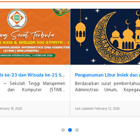
Dies Natalis ke-23 dan Wisuda ke-21 STIMIK Banjarbaru Tahun 2026 : Refleksi Mutu Baik Sekali sebagai Komitmen STIMIK Banjarbaru dalam Mencetak Generasi Digital yang Kompeten dan Berkarakter
in — Sekolah Tinggi Manajemen
Berdasarkan surat pemberitah
ika dan Komputer (STIMIK)
Administrasi Umum, Kepega
 menyelenggarakan kegiatan Dies
Keuangan STMIK Banjarbaru No.
23 sekaligus Wisuda ke-21 Progra
BJB/II/2026 dalam rangka libur da
bruary 14, 2026
Last updated February 12, 2026