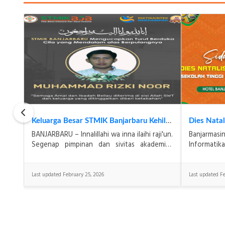
M. RizkyRamadhani Harumkan Nama STMIK Banjarbaru, Sabet Medali Perak KOSANAS 2026 Bidang Matematika
Keluarga Besar STMIK Banjarbaru Kehilangan Salah Satu Karyawan Terbaiknya, Muhammad Rizki Noor
akan
BANJARBARU – Innalillahi wa inna ilaihi raji'un.
Banjarmas
 oleh
Segenap pimpinan dan sivitas akademika
Informat
emen
Sekolah Tinggi Manajemen Informatika dan
Banjarbaru
MIK)
Komputer (STMIK) Banjarbaru t
Natalis ke-
Last updated February 25, 2026
Last updated Fe