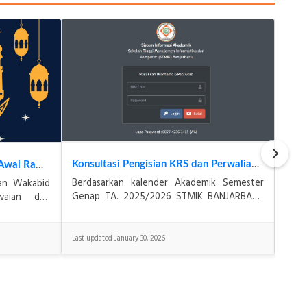
Konsultasi Pengisian KRS dan Perwalian Mahasiswa
Pengumuman Libur Imlek dan Awal Ramadan 2026
Berdasarkan kalender Akademik Semester
uan Wakabid
Meka
Genap TA. 2025/2026 STMIK BANJARBARU
waian dan
2026
bahwa masa konsultasi pengisian KRS dan
 084/STMIK-
me
Perwalian Mahasiswa untuk&
n cuti ber
BAN
Banj
Last updated January 30, 2026
Last u