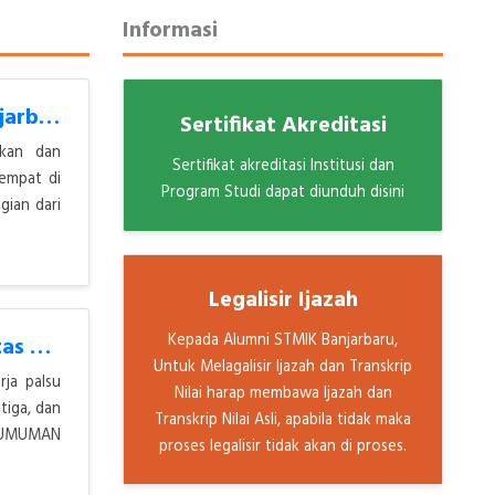
Informasi
Pelantikan dan Pengambilan Sumpah Jabatan Pejabat STMIK Banjarbaru Ber
Sertifikat Akreditasi
ikan dan
Sertifikat akreditasi Institusi dan
empat di
Program Studi dapat diunduh disini
gian dari
Legalisir Ijazah
Kepada Alumni STMIK Banjarbaru,
PENGUMUMUMAN RESMI: Waspada Penipuan Lowongan Kerja Atas Nama STMIK Ba
Untuk Melagalisir Ijazah dan Transkrip
rja palsu
Nilai harap membawa Ijazah dan
tiga, dan
Transkrip Nilai Asli, apabila tidak maka
UMUMUMAN
proses legalisir tidak akan di proses.