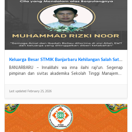
Keluarga Besar STMIK Banjarbaru Kehilangan Salah Satu Karyawan Terbaiknya, Muhammad Rizki Noor
BANJARBARU – Innalillahi wa inna ilaihi raji'un. Segenap
pimpinan dan sivitas akademika Sekolah Tinggi Manajemen
Informatika dan Komputer (STMIK) Banjarbaru t
Last updated February 25, 2026