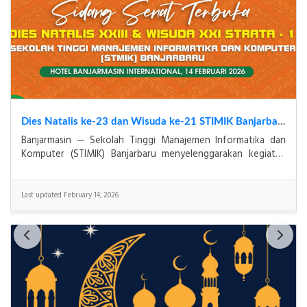
Dies Natalis ke-23 dan Wisuda ke-21 STIMIK Banjarbaru Tahun 2026 : Refleksi Mutu Baik Sekali sebagai Komitmen STIMIK Banjarbaru dalam Mencetak Generasi Digital yang Kompeten dan Berkarakter
Banjarmasin — Sekolah Tinggi Manajemen Informatika dan
Komputer (STIMIK) Banjarbaru menyelenggarakan kegiatan
Dies Natalis ke-23 sekaligus Wisuda ke-21 Progra
Last updated February 14, 2026