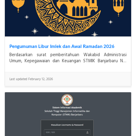
Pendaftaran Ujian PKL 2025
PENGUMUMANDiberitahukan kepada mahasiswa(i) yang telah
mengambil PKL, pengumpulan berkas ujian PKL dimulai
tanggal 02 s.d. 09 Januari 2026 (Diverifikasi ja
Last updated December 16, 2025