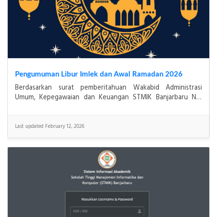
Pendaftaran Ujian PKL 2025
PENGUMUMANDiberitahukan kepada mahasiswa(i) yang telah
mengambil PKL, pengumpulan berkas ujian PKL dimulai
tanggal 02 s.d. 09 Januari 2026 (Diverifikasi ja
Last updated December 16, 2025