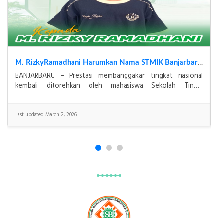
M. RizkyRamadhani Harumkan Nama STMIK Banjarbaru, Sabet Medali Perak KOSANAS 2026 Bidang Matematika
BANJARBARU – Prestasi membanggakan tingkat nasional
kembali ditorehkan oleh mahasiswa Sekolah Tinggi
Manajemen Informatika dan Komputer (STMIK) Banjarbaru. M.
Last updated March 2, 2026